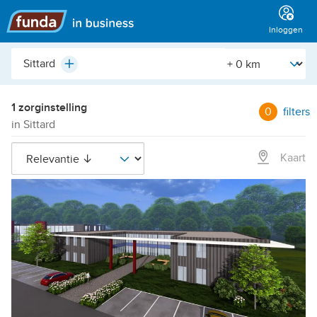
Hoofdmenu
Inloggen
Plaats,
[Straal]
Plus
buurt,
adres,
etc.
1 zorginstelling
0
filters
in Sittard
Kaart