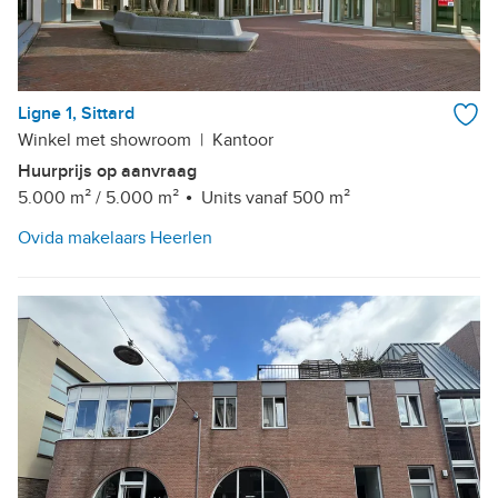
Ligne 1, Sittard
Winkel met showroom
|
Kantoor
Huurprijs op aanvraag
5.000 m²
/
5.000 m²
Units vanaf 500 m²
Ovida makelaars Heerlen