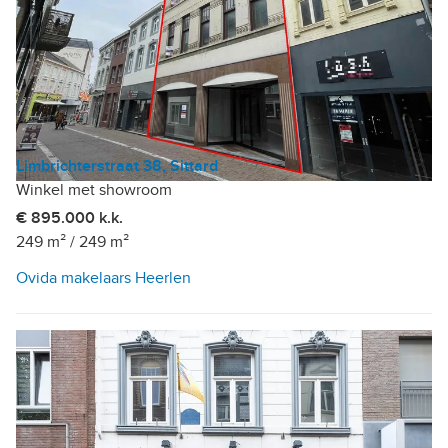
Limbrichterstraat 38, Sittard
Winkel met showroom
€ 895.000 k.k.
249 m²
/
249 m²
Ovida makelaars Heerlen