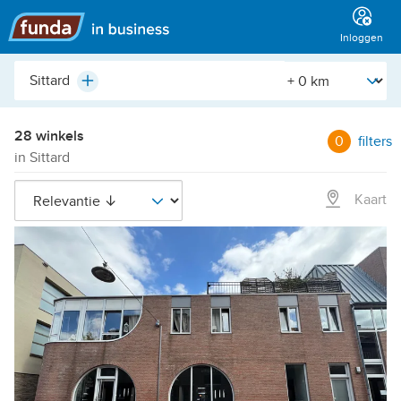
Hoofdmenu
Inloggen
Plaats,
[Straal]
Plus
buurt,
adres,
etc.
28 winkels
0
filters
in Sittard
Kaart