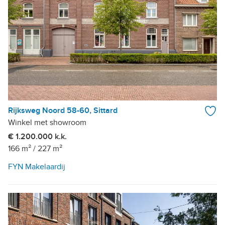
Rijksweg Noord 58-60, Sittard
Winkel met showroom
€ 1.200.000 k.k.
166 m²
/
227 m²
FYN Makelaardij