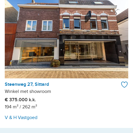
Steenweg 27, Sittard
Winkel met showroom
€ 375.000 k.k.
194 m²
/
262 m²
V & H Vastgoed