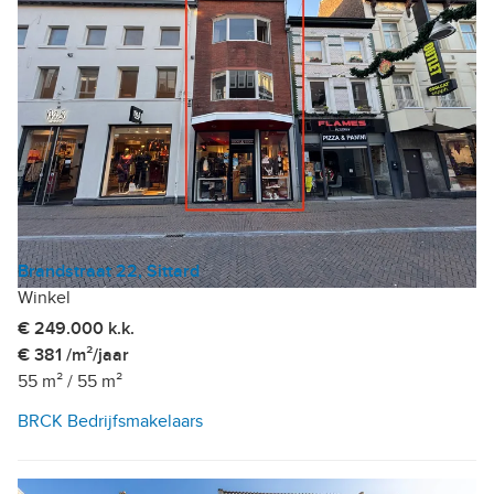
Brandstraat 22, Sittard
Winkel
€ 249.000 k.k.
€ 381 /m²/jaar
55 m²
/
55 m²
BRCK Bedrijfsmakelaars