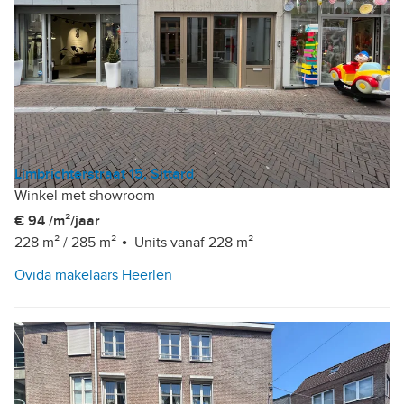
Limbrichterstraat 15, Sittard
Winkel met showroom
€ 94 /m²/jaar
228 m²
/
285 m²
Units vanaf 228 m²
Ovida makelaars Heerlen