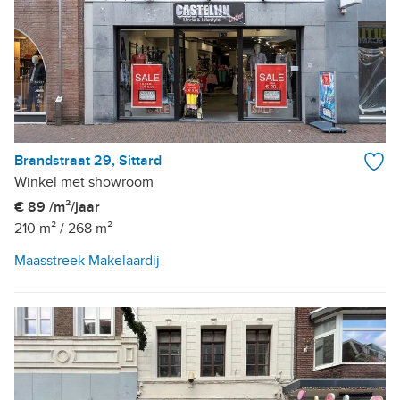
Brandstraat 29, Sittard
Winkel met showroom
€ 89 /m²/jaar
210 m²
/
268 m²
Maasstreek Makelaardij