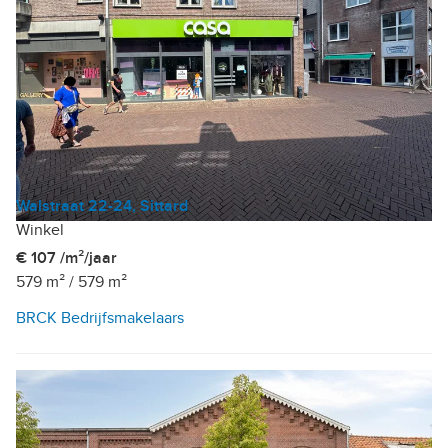
Walstraat 22-24, Sittard
Winkel
€ 107 /m²/jaar
579 m²
/
579 m²
BRCK Bedrijfsmakelaars