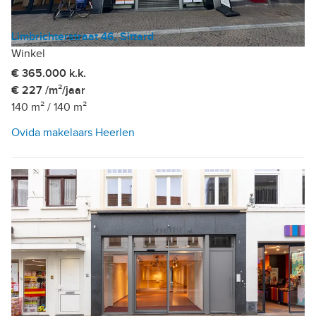
Limbrichterstraat 46, Sittard
Winkel
€ 365.000 k.k.
€ 227 /m²/jaar
140 m²
/
140 m²
Ovida makelaars Heerlen