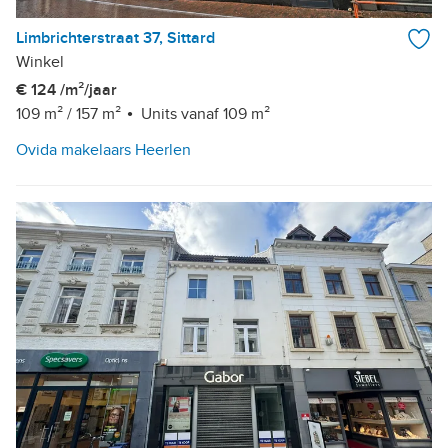
Limbrichterstraat 37, Sittard
Winkel
€ 124 /m²/jaar
109 m²
/
157 m²
Units vanaf 109 m²
Ovida makelaars Heerlen