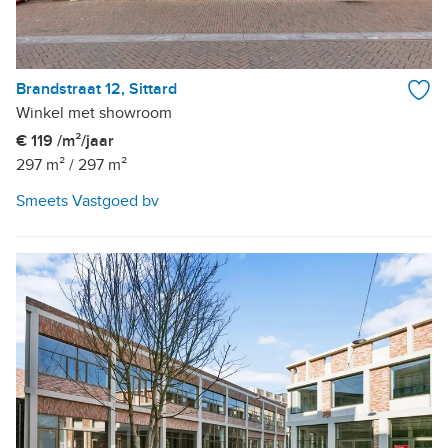
Brandstraat 12, Sittard
Winkel met showroom
€ 119 /m²/jaar
297 m²
/
297 m²
Smeets Vastgoed bv