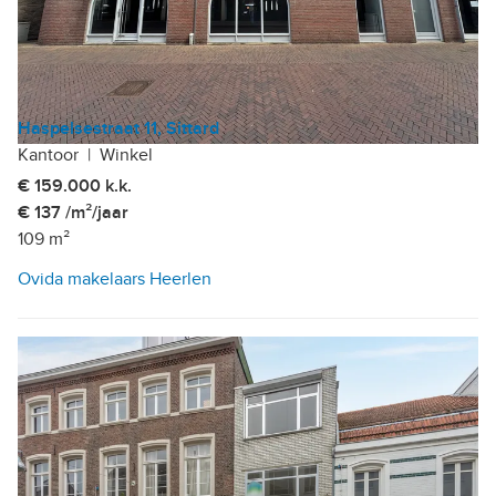
Haspelsestraat 11, Sittard
Kantoor
|
Winkel
€ 159.000 k.k.
€ 137 /m²/jaar
109 m²
Ovida makelaars Heerlen