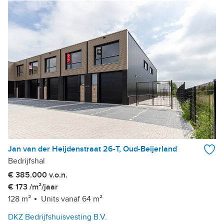
Jan van der Heijdenstraat 26-T, Oud-Beijerland
Bedrijfshal
€ 385.000 v.o.n.
€ 173 /m²/jaar
128 m²
Units vanaf 64 m²
DKZ Bedrijfshuisvesting B.V.