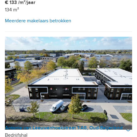
€ 133 /m²/jaar
134 m²
Meerdere makelaars betrokken
Antonie van Leeuwenhoekstraat 1-A8, Oud-Beijerland
Bedrijfshal