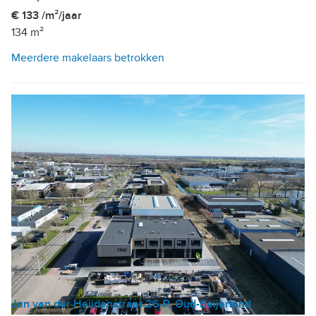
€ 133 /m²/jaar
134 m²
Meerdere makelaars betrokken
Jan van der Heijdenstraat 26-P, Oud-Beijerland