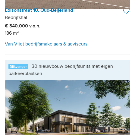
Edisonstraat 10, Oud-Beijerland
Bedrijfshal
€ 340.000 v.o.n.
186 m²
Van Vliet bedrijfsmakelaars & adviseurs
30 nieuwbouw bedrijfsunits met eigen
Blikvanger
parkeerplaatsen