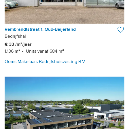
Rembrandtstraat 1, Oud-Beijerland
Bedrijfshal
€ 33 /m²/jaar
1.136 m²
Units vanaf 684 m²
Ooms Makelaars Bedrijfshuisvesting B.V.