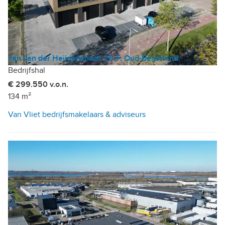
Jan van der Heijdenstraat 26-F, Oud-Beijerland
Bedrijfshal
€ 299.550 v.o.n.
134 m²
Van Vliet bedrijfsmakelaars & adviseurs