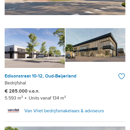
Edisonstraat 10-12, Oud-Beijerland
Bedrijfshal
€ 285.000 v.o.n.
5.593 m²
Units vanaf 134 m²
Van Vliet bedrijfsmakelaars & adviseurs