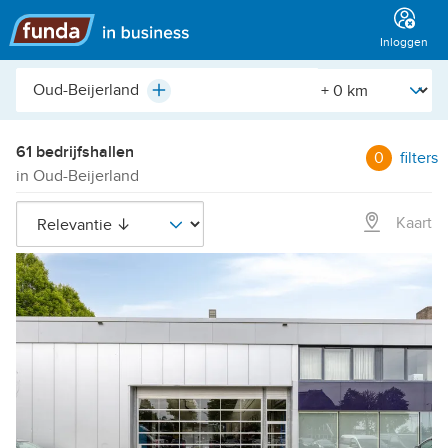
Hoofdmenu
Inloggen
Plaats,
[Straal]
Plus
buurt,
adres,
etc.
61 bedrijfshallen
0
filters
in Oud-Beijerland
Kaart