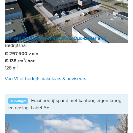
Jan van der Heijdenstraat 26-E, Oud-Beijerland
Bedrijfshal
€ 297.500 v.o.n.
€ 138 /m²/jaar
128 m²
Van Vliet bedrijfsmakelaars & adviseurs
Fraai bedrijfspand met kantoor, eigen kroeg
Blikvanger
en opslag. Label A+