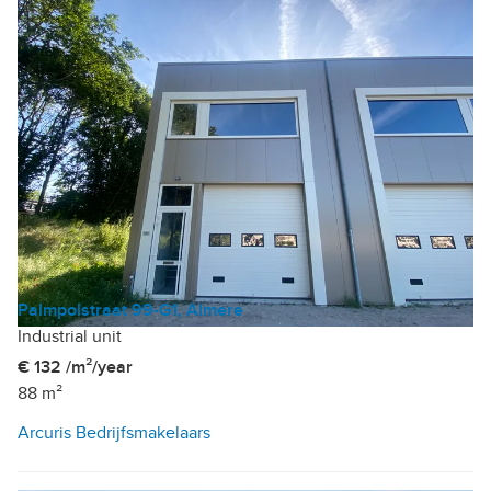
Palmpolstraat 99-G1, Almere
Industrial unit
€ 132 /m²/year
88 m²
Arcuris Bedrijfsmakelaars