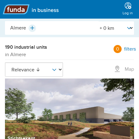
Main
menu
Log in
City,
[Straal]
Plus
neighborhood,
address,
etc.
190 industrial units
0
filters
in Almere
Map
Stichtsekant