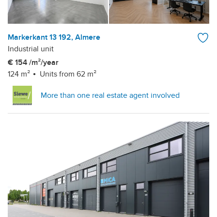
Markerkant 13 192, Almere
Industrial unit
€ 154 /m²/year
124 m²
Units from 62 m²
More than one real estate agent involved