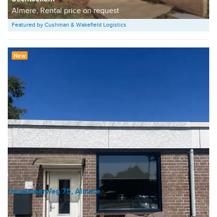
Almere, Rental price on request
Featured by Cushman & Wakefield Logistics
New
IJsselmeerweg 75, Almere
Industrial unit
€ 223 /m²/year