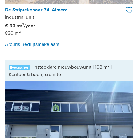
De Striptekenaar 74, Almere
Industrial unit
€ 93 /m²/year
830 m²
Arcuris Bedrijfsmakelaars
Instapklare nieuwbouwunit | 108 m² |
Eyecatcher
Kantoor & bedrijfsruimte