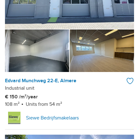
Edvard Munchweg 22-E, Almere
Industrial unit
€ 150 /m²/year
108 m²
Units from 54 m²
Siewe Bedrijfsmakelaars