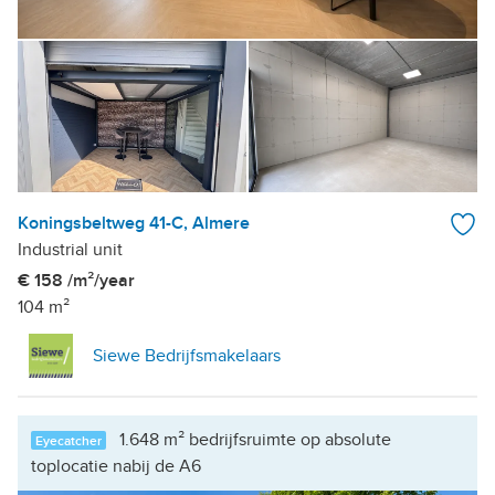
Koningsbeltweg 41-C, Almere
Industrial unit
€ 158 /m²/year
104 m²
Siewe Bedrijfsmakelaars
1.648 m² bedrijfsruimte op absolute
Eyecatcher
toplocatie nabij de A6