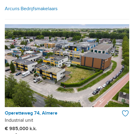
Arcuris Bedrijfsmakelaars
Operetteweg 74, Almere
Industrial unit
€ 985,000 k.k.