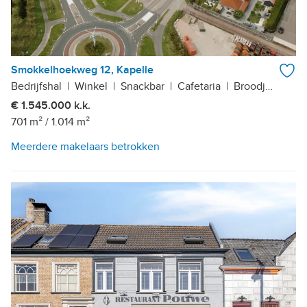
Smokkelhoekweg 12, Kapelle
Bedrijfshal
|
Winkel
|
Snackbar
|
Cafetaria
|
Broodjeszaak
|
€ 1.545.000 k.k.
701 m²
/
1.014 m²
Meerdere makelaars betrokken