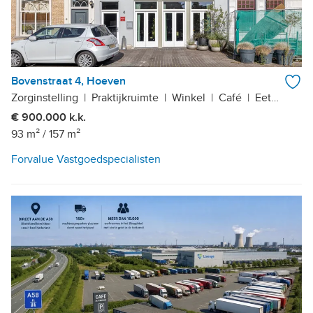
Bovenstraat 4, Hoeven
Zorginstelling
|
Praktijkruimte
|
Winkel
|
Café
|
Eetcafé
|
Z
€ 900.000 k.k.
93 m²
/
157 m²
Forvalue Vastgoedspecialisten