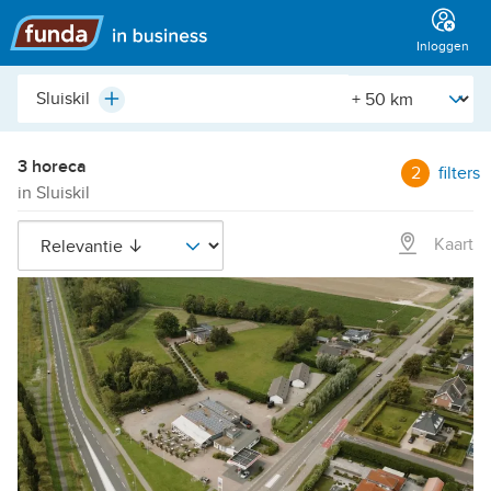
Hoofdmenu
Inloggen
Plaats,
[Straal]
Plus
buurt,
adres,
etc.
3 horeca
2
filters
in Sluiskil
Kaart