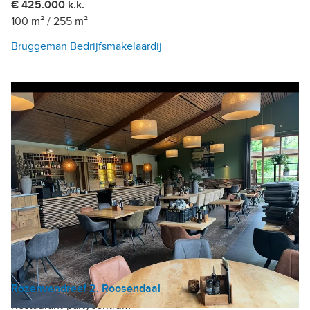
€ 425.000 k.k.
100 m²
/
255 m²
Bruggeman Bedrijfsmakelaardij
Rozenvendreef 2, Roosendaal
Restaurant-partycentrum