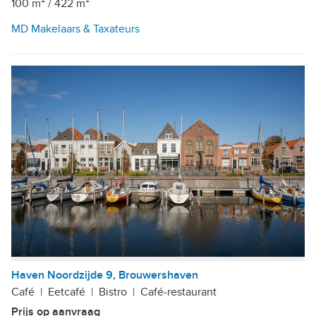
100 m²
/
422 m²
MD Makelaars & Taxateurs
Haven Noordzijde 9, Brouwershaven
Café
|
Eetcafé
|
Bistro
|
Café-restaurant
Prijs op aanvraag