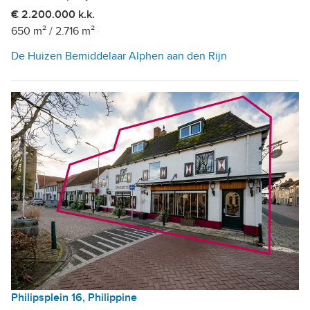
€ 2.200.000 k.k.
650 m²
/
2.716 m²
De Huizen Bemiddelaar Alphen aan den Rijn
Philipsplein 16, Philippine