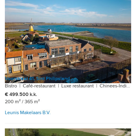
Voorstraat 41, Sint Philipsland
Bistro
|
Café-restaurant
|
Luxe restaurant
|
Chinees-Indisch restaurant
€ 499.500 k.k.
200 m²
/
365 m²
Leunis Makelaars B.V.