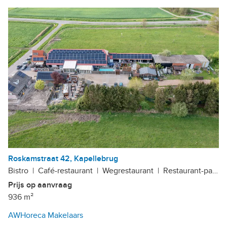
Roskamstraat 42, Kapellebrug
Bistro
|
Café-restaurant
|
Wegrestaurant
|
Restaurant-partycentrum
Prijs op aanvraag
936 m²
AWHoreca Makelaars