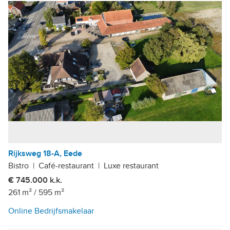
Rijksweg 18-A, Eede
Bistro
|
Café-restaurant
|
Luxe restaurant
€ 745.000 k.k.
261 m²
/
595 m²
Online Bedrijfsmakelaar