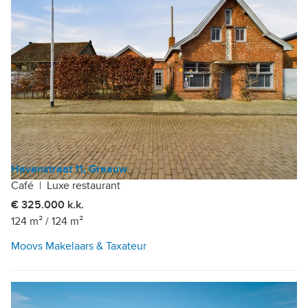
Havenstraat 11, Graauw
Café
|
Luxe restaurant
€ 325.000 k.k.
124 m²
/
124 m²
Moovs Makelaars & Taxateur