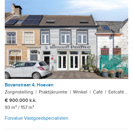
Bovenstraat 4, Hoeven
Zorginstelling
|
Praktijkruimte
|
Winkel
|
Café
|
Eetcafé
|
Z
€ 900.000 k.k.
93 m²
/
157 m²
Forvalue Vastgoedspecialisten