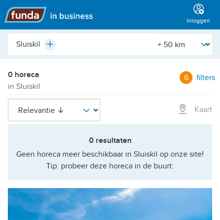
Hoofdmenu
Inloggen
Plaats,
[Straal]
Plus
buurt,
adres,
etc.
0 horeca
6
filters
in Sluiskil
Kaart
0 resultaten
Geen horeca meer beschikbaar in Sluiskil op onze site!
Tip: probeer deze horeca in de buurt: