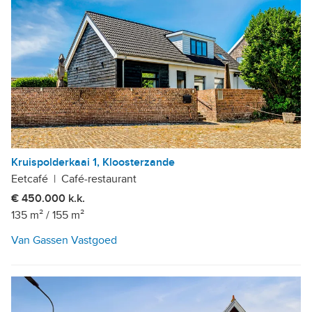
Kruispolderkaai 1, Kloosterzande
Eetcafé
|
Café-restaurant
€ 450.000 k.k.
135 m²
/
155 m²
Van Gassen Vastgoed