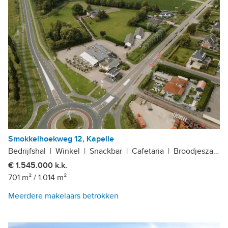
Smokkelhoekweg 12, Kapelle
Bedrijfshal
|
Winkel
|
Snackbar
|
Cafetaria
|
Broodjeszaak
|
€ 1.545.000 k.k.
701 m²
/
1.014 m²
Meerdere makelaars betrokken