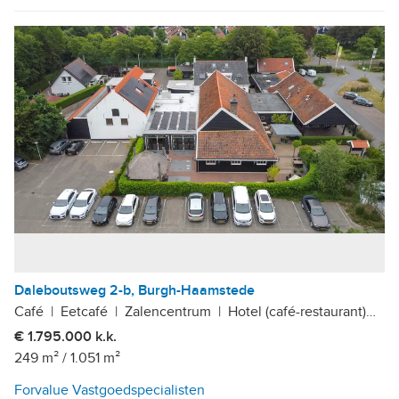
Daleboutsweg 2-b, Burgh-Haamstede
Café
|
Eetcafé
|
Zalencentrum
|
Hotel (café-restaurant)
|
Bi
€ 1.795.000 k.k.
249 m²
/
1.051 m²
Forvalue Vastgoedspecialisten