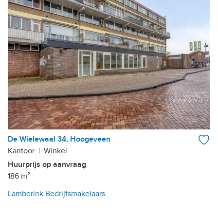
De Wielewaal 34, Hoogeveen
Kantoor
|
Winkel
Huurprijs op aanvraag
186 m²
Lamberink Bedrijfsmakelaars