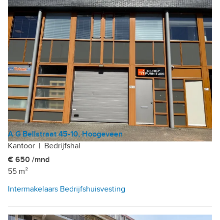
A G Bellstraat 45-10, Hoogeveen
Kantoor
|
Bedrijfshal
€ 650 /mnd
55 m²
Intermakelaars Bedrijfshuisvesting