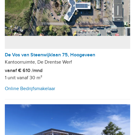
De Vos van Steenwijklaan 75, Hoogeveen
Kantoorruimte, De Drentse Werf
vanaf € 610 /mnd
1 unit vanaf 30 m²
Online Bedrijfsmakelaar