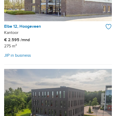
Elbe 12, Hoogeveen
Kantoor
€ 2.595 /mnd
275 m²
JIP in business