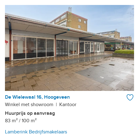
De Wielewaal 16, Hoogeveen
Winkel met showroom
|
Kantoor
Huurprijs op aanvraag
83 m²
/
100 m²
Lamberink Bedrijfsmakelaars