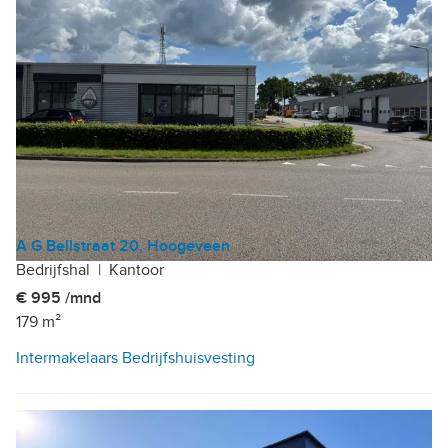
A G Bellstraat 20, Hoogeveen
Bedrijfshal
|
Kantoor
€ 995 /mnd
179 m²
Intermakelaars Bedrijfshuisvesting