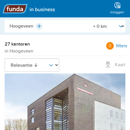
Hoofdmenu
Inloggen
Plaats,
[Straal]
Plus
buurt,
adres,
etc.
27 kantoren
0
filters
in Hoogeveen
Kaart