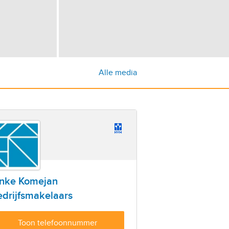
Alle media
inke Komejan
drijfsmakelaars
Toon telefoonnummer