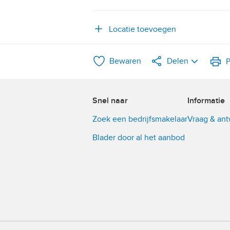
Locatie toevoegen
Bewaren
Delen
P
LinkedIn
Snel naar
Informatie
WhatsApp
Zoek een bedrijfsmakelaar
Vraag & an
X
Blader door al het aanbod
Facebook