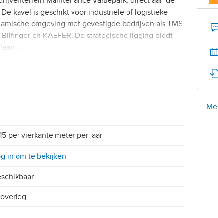
rijventerrein Maintenance Valuepark, direct aan de
e kavel is geschikt voor industriële of logistieke
ynamische omgeving met gevestigde bedrijven als TMS
 Bilfinger en KAEFER. De strategische ligging biedt
Vlaan …
Mel
15 per vierkante meter per jaar
g in om te bekijken
schikbaar
 overleg