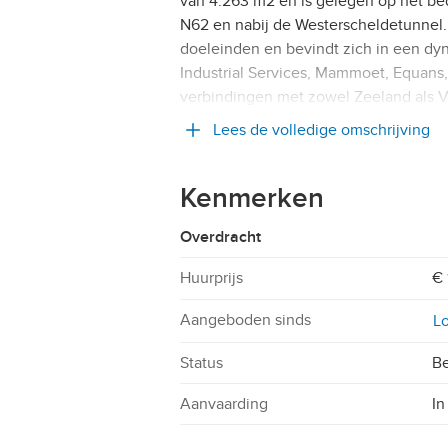
van 4.263 m2 en is gelegen op het bed
N62 en nabij de Westerscheldetunnel. D
doeleinden en bevindt zich in een d
Industrial Services, Mammoet, Equans,
verbindingen met zowel Zeeland als 
Lees de volledige omschrijving
Kenmerken
Overdracht
Huurprijs
€ 
Aangeboden sinds
Lo
Status
Be
Aanvaarding
In