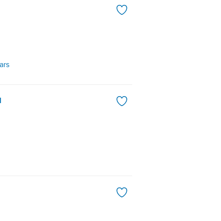
ars
l