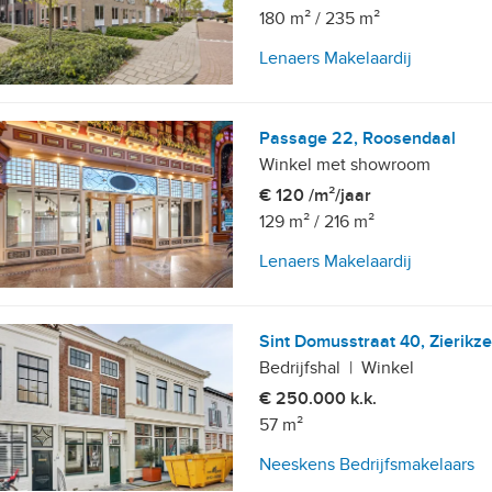
180 m²
/
235 m²
Lenaers Makelaardij
Passage 22, Roosendaal
Winkel met showroom
€ 120 /m²/jaar
129 m²
/
216 m²
Lenaers Makelaardij
Sint Domusstraat 40, Zierikz
Bedrijfshal
|
Winkel
€ 250.000 k.k.
57 m²
Neeskens Bedrijfsmakelaars