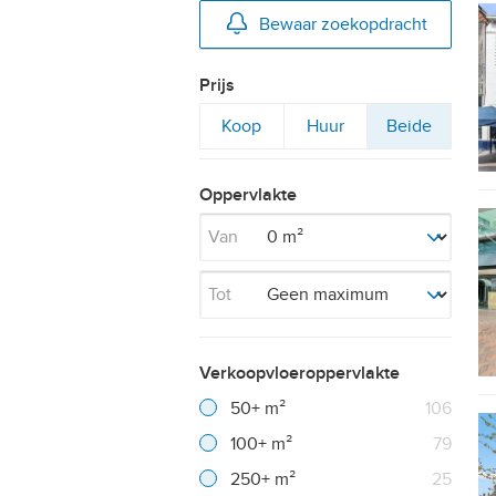
Bewaar zoekopdracht
Prijs
Filter
Filter
Filter
Koop
Huur
Beide
op
op
op
Oppervlakte
Van
Tot
Verkoopvloeroppervlakte
Filter verwijderen
Resultaten
50+ m²
106
Resultaten
100+ m²
79
Resultaten
250+ m²
25