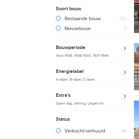
Soort bouw
Filter verwijderen
Resultaten
Bestaande bouw
120
Resultaten
Nieuwbouw
2
Bouwperiode
Voor 1906, 1906-1930, 1931-1944
Energielabel
A-label, B-label, C-label
Extra's
Open dag, Veiling, Uitgelicht
Status
Verkocht/verhuurd
96