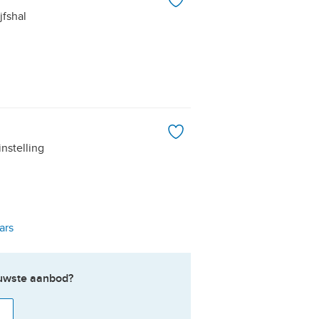
jfshal
instelling
ars
ieuwste aanbod?