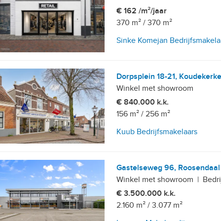
€ 162 /m²/jaar
370 m²
/
370 m²
Sinke Komejan Bedrijfsmakela
Dorpsplein 18-21, Koudekerk
Winkel met showroom
€ 840.000 k.k.
156 m²
/
256 m²
Kuub Bedrijfsmakelaars
Gastelseweg 96, Roosendaal
Winkel met showroom
|
Bedri
€ 3.500.000 k.k.
2.160 m²
/
3.077 m²