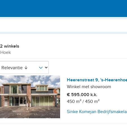
2 winkels
 Hoek
Heerenstraat 9, 's-Heerenho
Winkel met showroom
€ 595.000 k.k.
450 m²
/
450 m²
Sinke Komejan Bedrijfsmakela