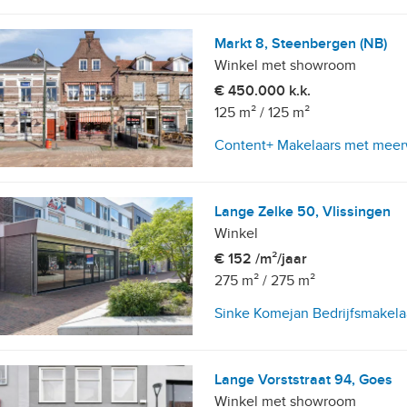
Markt 8, Steenbergen (NB)
Winkel met showroom
€ 450.000 k.k.
125 m²
/
125 m²
Content+ Makelaars met mee
etailhandelsvestigingen
Lange Zelke 50, Vlissingen
Winkel
€ 152 /m²/jaar
275 m²
/
275 m²
Sinke Komejan Bedrijfsmakela
Lange Vorststraat 94, Goes
, 10+ parkeerplaatsen
Winkel met showroom