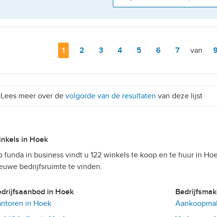
Pagina
1
Pagina
2
Pagina
3
Pagina
4
Pagina
5
Pagina
6
Pagina
7
van
Lees meer over de
volgorde van de resultaten
van deze lijst
Winkels in Hoek
 funda in business vindt u 122 winkels te koop en te huur in Hoe
euwe bedrijfsruimte te vinden.
Bedrijfsaanbod in Hoek
Bedrijfsma
ntoren in Hoek
Aankoopmak