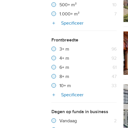
Resultaten
500+ m²
10
Resultaten
1.000+ m²
7
Specificeer
Frontbreedte
Filter verwijderen
Resultaten
3+ m
96
Resultaten
4+ m
92
Resultaten
6+ m
61
Resultaten
8+ m
47
Resultaten
10+ m
33
Specificeer
Dagen op funda in business
Filter verwijderen
Resultaten
Vandaag
2