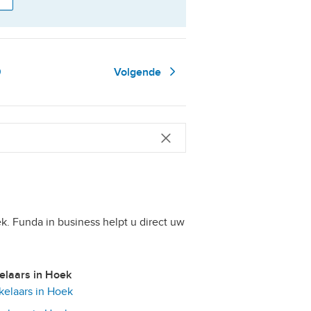
Pagina
9
Volgende
k. Funda in business helpt u direct uw
kelaars in Hoek
elaars in Hoek