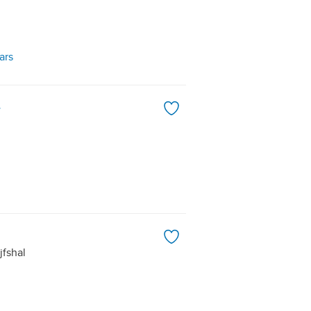
ars
e
jfshal