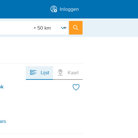
Inloggen
[Straal]
Zoek
Lijst
Kaart
ek
ars