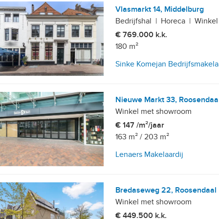
Vlasmarkt 14, Middelburg
Bedrijfshal
|
Horeca
|
Winkel
€ 769.000 k.k.
180 m²
Sinke Komejan Bedrijfsmakela
Nieuwe Markt 33, Roosendaa
Winkel met showroom
€ 147 /m²/jaar
163 m²
/
203 m²
Lenaers Makelaardij
Bredaseweg 22, Roosendaal
Winkel met showroom
€ 449.500 k.k.