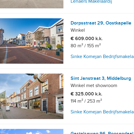
Lenaers Makelaardij
Dorpsstraat 29, Oostkapelle
Winkel
€ 609.000 k.k.
80 m²
/
155 m²
Sinke Komejan Bedrijfsmakela
Sint Janstraat 3, Middelburg
Winkel met showroom
€ 325.000 k.k.
114 m²
/
253 m²
Sinke Komejan Bedrijfsmakela
Gastelseweg 96, Roosendaal