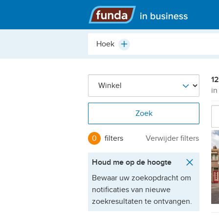
Hoofdmenu
Plaats,
Plus
buurt,
adres,
etc.
12
in
Zoek
0
filters
Verwijder filters
Houd me op de hoogte
Bewaar uw zoekopdracht om
notificaties van nieuwe
zoekresultaten te ontvangen.