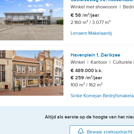
Winkel met showroom
|
Bedri
€ 58 /m²/jaar
2.160 m²
/
3.077 m²
Lenaers Makelaardij
Havenplein 1, Zierikzee
Winkel
|
Kantoor
|
Culturele 
€ 489.000 k.k.
€ 259 /m²/jaar
100 m²
/
162 m²
Sinke Komejan Bedrijfsmakela
Altijd als eerste op de hoogte van het n
Bewaar zoekopdracht