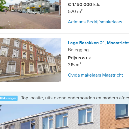
€ 1.150.000 k.k.
520 m²
Aelmans Bedrijfsmakelaars
Lage Barakken 21, Maastricht
Belegging
Prijs n.o.t.k.
315 m²
Ovida makelaars Maastricht
Top locatie, uitstekend onderhouden en modern afge
Blikvanger