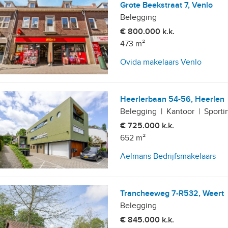
Grote Beekstraat 7, Venlo
Belegging
€ 800.000 k.k.
473 m²
Ovida makelaars Venlo
Heerlerbaan 54-56, Heerlen
Belegging
|
Kantoor
|
Sporti
€ 725.000 k.k.
652 m²
Aelmans Bedrijfsmakelaars
Trancheeweg 7-R532, Weert
Belegging
€ 845.000 k.k.