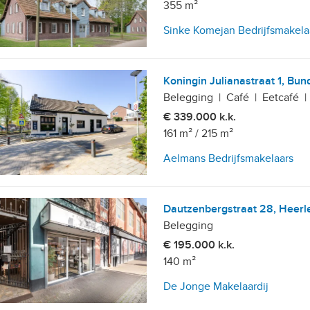
355 m²
Sinke Komejan Bedrijfsmakela
Koningin Julianastraat 1, Bun
Belegging
|
Café
|
Eetcafé
|
€ 339.000 k.k.
161 m²
/
215 m²
Aelmans Bedrijfsmakelaars
Dautzenbergstraat 28, Heerl
Belegging
€ 195.000 k.k.
140 m²
De Jonge Makelaardij