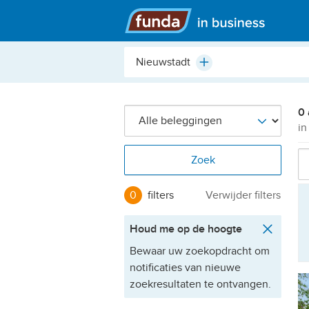
Hoofdmenu
Plaats,
Plus
buurt,
adres,
etc.
0 
in
Zoek
0
filters
Verwijder filters
Houd me op de hoogte
Bewaar uw zoekopdracht om
notificaties van nieuwe
zoekresultaten te ontvangen.