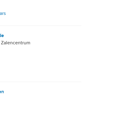
ars
de
Zalencentrum
en