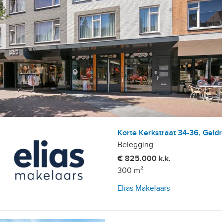
etailhandelsvestigingen
Korte Kerkstraat 34-36, Geld
Belegging
€ 825.000 k.k.
300 m²
Elias Makelaars
, 10+ parkeerplaatsen